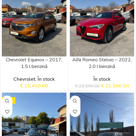
Chevrolet Equinox – 2017,
Alfa Romeo Stelvio – 2022,
1.5 l benzină
2.0 l benzină
Chevrolet
,
În stock
În stock
€
15,400.00
€
21,500.00
€
22,500.00
SALE