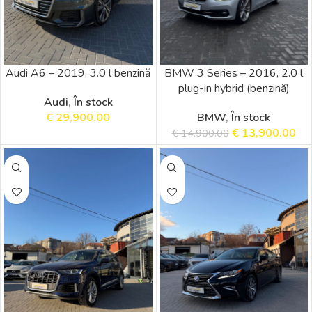
Audi A6 – 2019, 3.0 l benzină
BMW 3 Series – 2016, 2.0 l
plug-in hybrid (benzină)
Audi
,
În stock
€
29,900.00
BMW
,
În stock
€
13,900.00
€
14,900.00