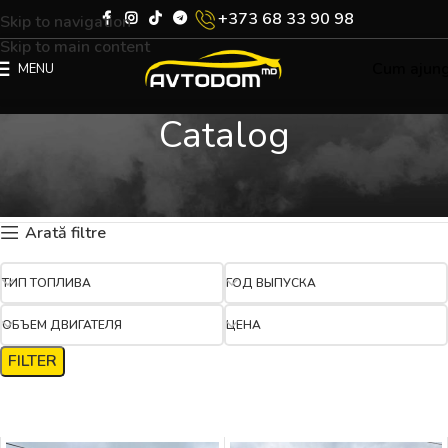
+373 68 33 90 98
Skip to navigation
Skip to main content
Cum ajun
MENU
Catalog
Prima pagină
Catalog
Pagina 5
Arată 49–60 din 166 rezultate
Arată filtre
ТИП ТОПЛИВА
ГОД ВЫПУСКА
ОБЪЕМ ДВИГАТЕЛЯ
ЦЕНА
FILTER