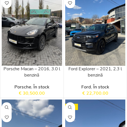
Porsche Macan – 2016, 3.0 l
Ford Explorer – 2021, 2.3 l
benzină
benzină
Porsche
,
În stock
Ford
,
În stock
€
30,500.00
€
22,700.00
SALE