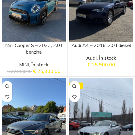
Mini Cooper S – 2023, 2.0 l
Audi A4 – 2016, 2.0 l diesel
benzină
Audi
,
În stock
MINI
,
În stock
€
15,900.00
€
25,900.00
€
27,900.00
SALE