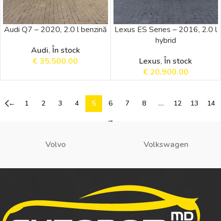
Audi Q7 – 2020, 2.0 l benzină
Lexus ES Series – 2016, 2.0 l
hybrid
Audi
,
În stock
€
35,500.00
Lexus
,
În stock
€
20,900.00
←
1
2
3
4
5
6
7
8
…
12
13
14
→
Volvo
Volkswagen