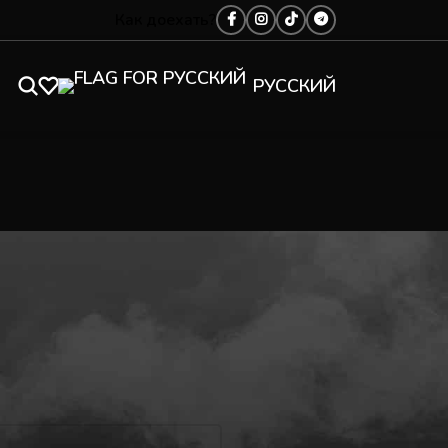
Как доехать?
РУССКИЙ
Showing all 4 results
Показать
9
12
18
24
ПОКАЗАТЬ