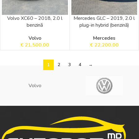
Volvo XC60 – 2018, 2.0 l
Mercedes GLC – 2019, 2.0 l
benzină
plug-in hybrid (benzină)
Volvo
Mercedes
€
21,500.00
€
22,200.00
1
2
3
4
→
Volvo