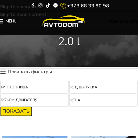
+373 68 33 90 98
Skip to navigation
Skip to main content
Как доехат
MENU
2.0 l
Главная
Каталог
Product Объём двигателя
2.0 l
Отображение 1–12 из 38 результатов
Показать фильтры
ТИП ТОПЛИВА
ГОД ВЫПУСКА
ОБЪЕМ ДВИГАТЕЛЯ
ЦЕНА
ПОКАЗАТЬ