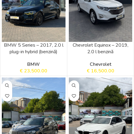
BMW 5 Series – 2017, 2.0 l
Chevrolet Equinox – 2019,
plug-in hybrid (benzină)
2.0 l benzină
BMW
Chevrolet
€
23,500.00
€
16,500.00