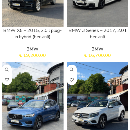
BMW X5 – 2015, 2.0 l plug-
BMW 3 Series – 2017, 2.0 l
in hybrid (benzină)
benzină
BMW
BMW
€
19,200.00
€
16,700.00