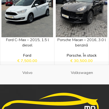
Ford C-Max – 2015, 1.5 l
Porsche Macan – 2016, 3.0 l
diesel
benzină
Ford
Porsche
,
În stock
€
7,500.00
€
30,500.00
Volvo
Volkswagen