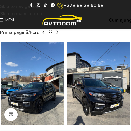
+373 68 33 90 98
Skip to navigation
Skip to main content
Cum ajun
MENU
Prima pagină
Ford
Click to enlarge