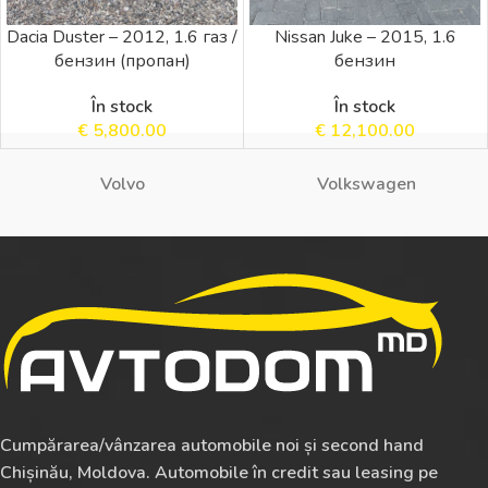
Dacia Duster – 2012, 1.6 газ /
Nissan Juke – 2015, 1.6
бензин (пропан)
бензин
În stock
În stock
€
5,800.00
€
12,100.00
Volvo
Volkswagen
Cumpărarea/vânzarea automobile noi și second hand
Chișinău, Moldova. Automobile în credit sau leasing pe