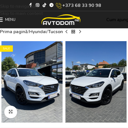
+373 68 33 90 98
Skip to navigation
Skip to main content
Cum ajun
MENU
Prima pagină
Hyundai
Tucson
SALE
Click to enlarge