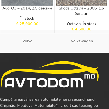
Audi Q3 – 2014, 2.5 бензин
Skoda Octavia – 2008, 1.6
бензин
În stock
€
25,900.00
Octavia
,
În stock
€
4,500.00
Volvo
Volkswagen
Cumpărarea/vânzarea automobile noi și second hand
Chișinău, Moldova. Automobile în credit sau leasing pe