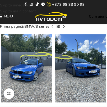
+373 68 33 90 98
Skip to navigation
Skip to main content
Cum ajun
MENU
Prima pagină
BMW
3 series
Click to enlarge