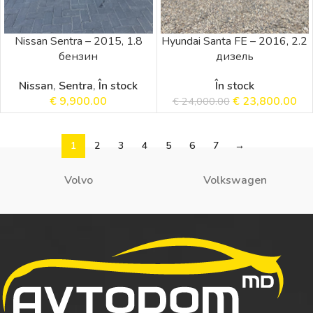
Nissan Sentra – 2015, 1.8
Hyundai Santa FE – 2016, 2.2
бензин
дизель
Nissan
,
Sentra
,
În stock
În stock
€
9,900.00
€
23,800.00
€
24,000.00
1
2
3
4
5
6
7
→
Volvo
Volkswagen