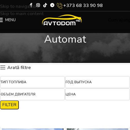
+373 68 33 90 98
Skip to navigation
Skip to main content
Cum ajun
MENU
Automat
Prima pagină
Product КПП
Automat
Arată 1–12 din 73 rezultate
Arată filtre
ТИП ТОПЛИВА
ГОД ВЫПУСКА
ОБЪЕМ ДВИГАТЕЛЯ
ЦЕНА
FILTER