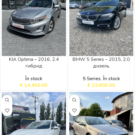
KIA Optima – 2016, 2.4
BMW 5 Series – 2015, 2.0
гибрид
дизель
În stock
5 Series
,
În stock
€
14,400.00
€
23,600.00