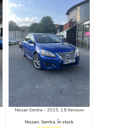
SALE
Nissan Sentra – 2015, 1.8 бензин
Hyundai Santa
Nissan
,
Sentra
,
În stock