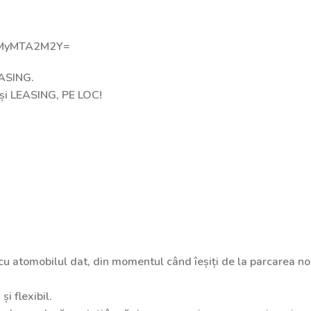
YmMyMTA2M2Y=
EASING.
și LEASING, PE LOC!
 cu atomobilul dat, din momentul când îeșiți de la parcarea no
i flexibil.