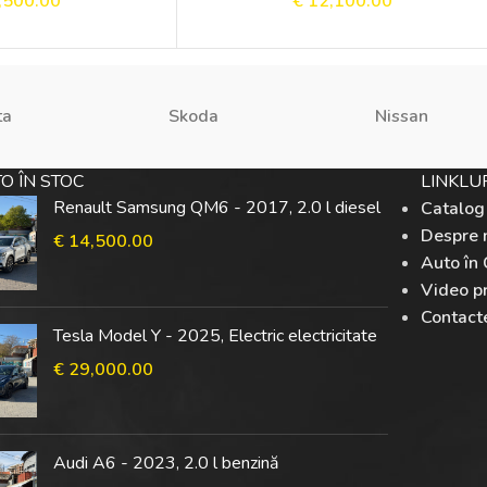
,500.00
€
12,100.00
ta
Skoda
Nissan
O ÎN STOC
LINKLUR
Renault Samsung QM6 - 2017, 2.0 l diesel
Catalog
Despre 
€
14,500.00
Auto în 
Video p
Contact
Tesla Model Y - 2025, Electric electricitate
€
29,000.00
Audi A6 - 2023, 2.0 l benzină