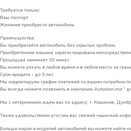
Требуется только:
Ваш паспорт
Желание приобрести автомобиль
Преимущества:
Вы приобретайте автомобиль без скрытых проблем.
Приобретённая машина зарегистрирована непосредственно
Процедура занимает 30 минут.
Вы можете уехать в любое время и в любое место за гран
Срок кредита – до 5 лет.
Мы корректируем график платежей по вашим потребностям
Вы всегда можете позвонить в компанию Avtodom.md ” дл
Мы с нетерпением ждём вас по адресу: г. Кишинев, Думбр
Также удовольствием угостим вас свежей чашечкой кофе 
Больше марок и моделей автомобилей вы можете найти на