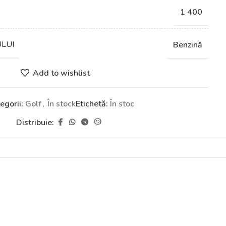
1 400
ULUI
Benzină
Add to wishlist
egorii:
Golf
,
În stock
Etichetă:
În stoc
Distribuie: