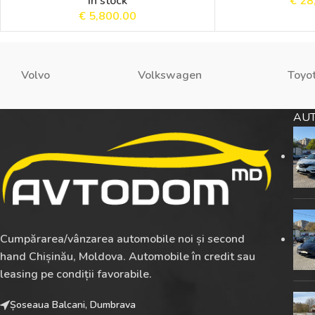
În stock
€
28
€
5,800.00
Volvo
Volkswagen
Toyo
AUT
Cumpărarea/vânzarea automobile noi și second
hand Chișinău, Moldova. Automobile în credit sau
leasing pe condiții favorabile.
Șoseaua Balcani, Dumbrava