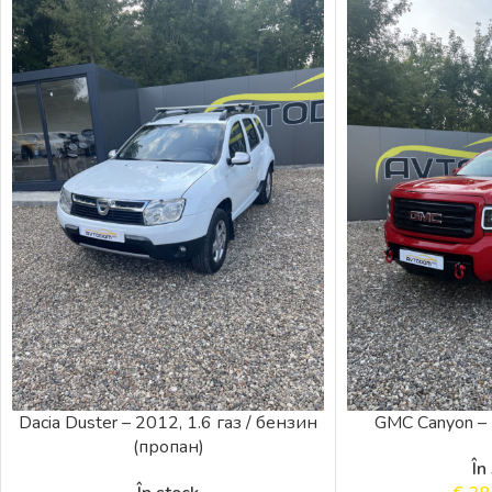
Dacia Duster – 2012, 1.6 газ / бензин
GMC Canyon – 
(пропан)
În