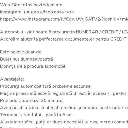
Web-Site:https://avtodom.md
Instagram: (видео обзор авто тут):
https://www.instagram.com/tv/CgwUVgGATV2/?igshid=
Automobilul dat poate fi procurat în NUMERAR / CREDIT / L
Acordăm ajutor la perfectarea documentelor pentru CREDIT 
Este nevoie doar de:
Buletinul dumneavoastră
Dorința de a procura automobil
Avantajele:
Procurați automobil fără probleme ascunse.
Mașina procurată este înregistrată direct, în aceași zi, pe dvs.
Procedura durează 30 minute.
Aveți posibilitatea să plecați oricând și oriunde peste hotare
Termenul creditului – până la 5 ani.
Ajustăm graficul plăților după necesitățile dvs, mereu comod ș