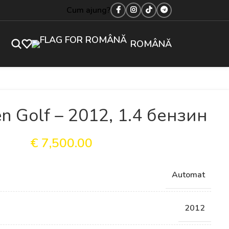
Cum ajung?
ROMÂNĂ
n Golf – 2012, 1.4 бензин
€
7,500.00
Automat
2012