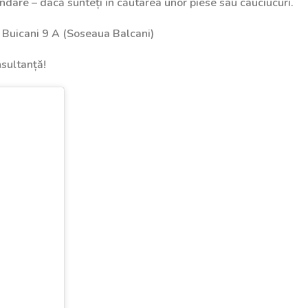
are – dacă sunteți în căutarea unor piese sau cauciucuri.
 Buicani 9 A (Soseaua Balcani)
nsultanță!