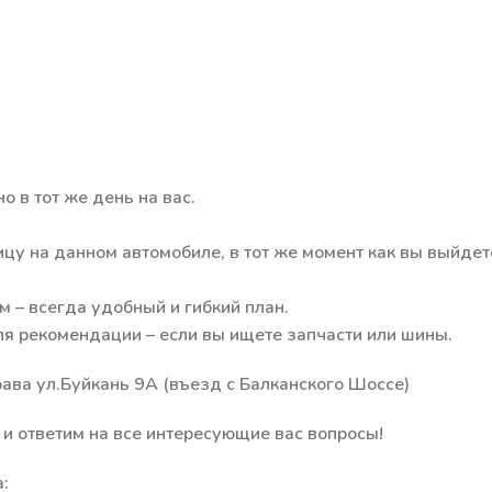
 в тот же день на вас.
ицу на данном автомобиле, в тот же момент как вы выйдет
 – всегда удобный и гибкий план.
я рекомендации – если вы ищете запчасти или шины.
ава ул.Буйкань 9А (въезд с Балканского Шоссе)
и ответим на все интересующие вас вопросы!
: