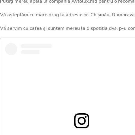
Puteți mereu apela la compania Avtolux.md pentru o recomand
Vă așteptăm cu mare drag la adresa: or. Chișinău, Dumbrava
Vă servim cu cafea și suntem mereu la dispoziția dvs. p-u co