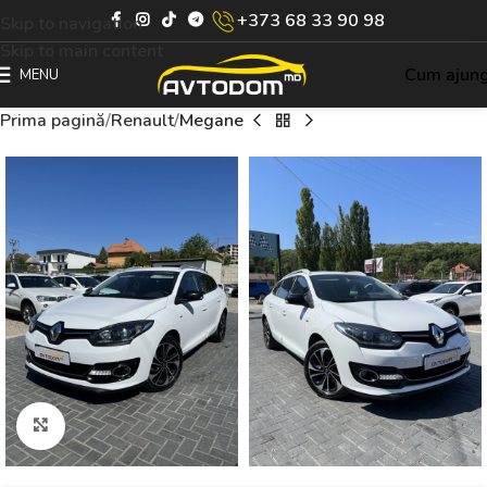
+373 68 33 90 98
Skip to navigation
Skip to main content
Cum ajun
MENU
Prima pagină
Renault
Megane
Click to enlarge