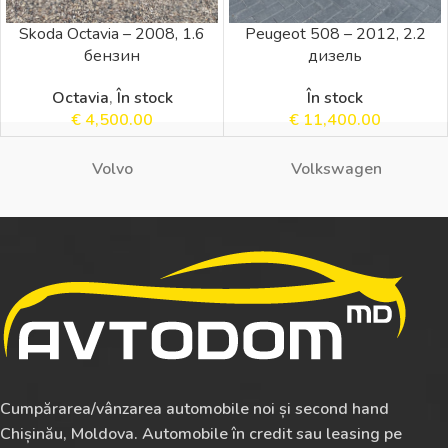
Skoda Octavia – 2008, 1.6
Peugeot 508 – 2012, 2.2
бензин
дизель
Octavia
,
În stock
În stock
€
4,500.00
€
11,400.00
Volvo
Volkswagen
Cumpărarea/vânzarea automobile noi și second hand
Chișinău, Moldova. Automobile în credit sau leasing pe