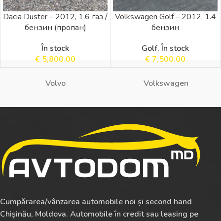
Dacia Duster – 2012, 1.6 газ /
Volkswagen Golf – 2012, 1.4
бензин (пропан)
бензин
În stock
Golf
,
În stock
€
5,800.00
€
7,500.00
Volvo
Volkswagen
Cumpărarea/vânzarea automobile noi și second hand
Chișinău, Moldova. Automobile în credit sau leasing pe