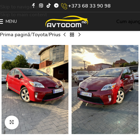
+373 68 33 90 98
Skip to navigation
Skip to main content
Cum ajun
MENU
Prima pagină
Toyota
Prius
Click to enlarge