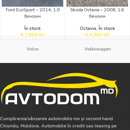
Ford EcoSport – 2014, 1.0
Skoda Octavia – 2008, 1.6
бензин
бензин
În stock
Octavia
,
În stock
€
7,900.00
€
4,500.00
Volvo
Volkswagen
Cumpărarea/vânzarea automobile noi și second hand
Chișinău, Moldova. Automobile în credit sau leasing pe