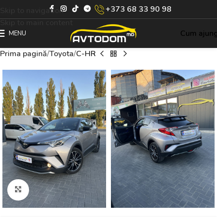
+373 68 33 90 98
Skip to navigation
Skip to main content
Cum ajun
MENU
Prima pagină
Toyota
C-HR
Click to enlarge