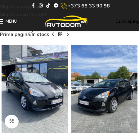
+373 68 33 90 98
Skip to navigation
Skip to main content
Cum ajun
MENU
Prima pagină
În stock
Click to enlarge