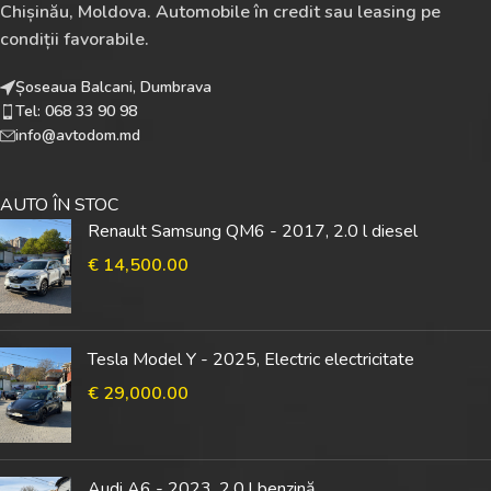
Chișinău, Moldova. Automobile în credit sau leasing pe
condiții favorabile.
Șoseaua Balcani, Dumbrava
Tel: 068 33 90 98
info@avtodom.md
AUTO ÎN STOC
Renault Samsung QM6 - 2017, 2.0 l diesel
€
14,500.00
Tesla Model Y - 2025, Electric electricitate
€
29,000.00
Audi A6 - 2023, 2.0 l benzină