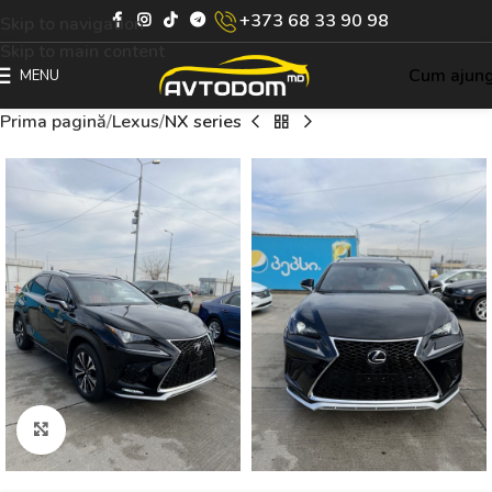
+373 68 33 90 98
Skip to navigation
Skip to main content
Cum ajun
MENU
Prima pagină
Lexus
NX series
Click to enlarge