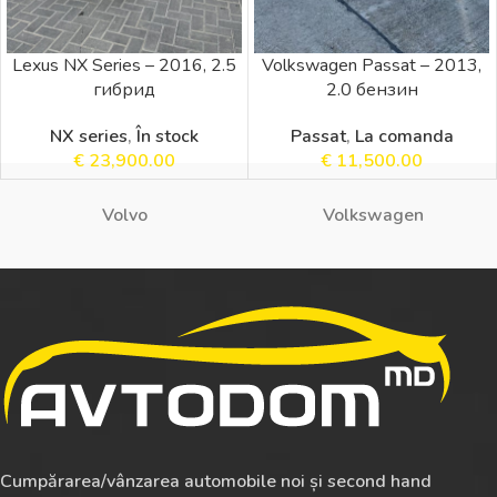
Lexus NX Series – 2016, 2.5
Volkswagen Passat – 2013,
гибрид
2.0 бензин
NX series
,
În stock
Passat
,
La comanda
€
23,900.00
€
11,500.00
Volvo
Volkswagen
Cumpărarea/vânzarea automobile noi și second hand