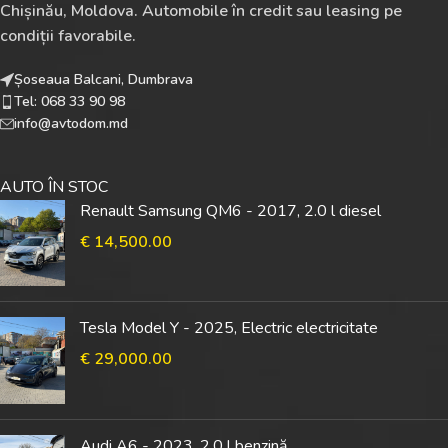
Chișinău, Moldova. Automobile în credit sau leasing pe
condiții favorabile.
Șoseaua Balcani, Dumbrava
Tel: 068 33 90 98
info@avtodom.md
AUTO ÎN STOC
Renault Samsung QM6 - 2017, 2.0 l diesel
€
14,500.00
Tesla Model Y - 2025, Electric electricitate
€
29,000.00
Audi A6 - 2023, 2.0 l benzină