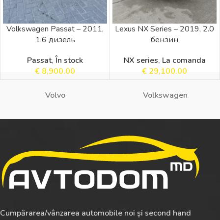
Volkswagen Passat – 2011,
Lexus NX Series – 2019, 2.0
1.6 дизель
бензин
Passat
,
În stock
NX series
,
La comanda
€
8,900.00
€
29,100.00
Volvo
Volkswagen
Cumpărarea/vânzarea automobile noi și second hand