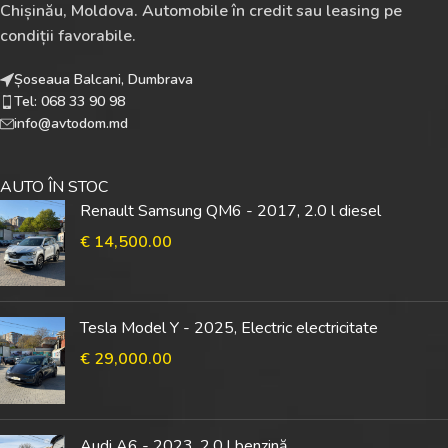
Chișinău, Moldova. Automobile în credit sau leasing pe
condiții favorabile.
Șoseaua Balcani, Dumbrava
Tel: 068 33 90 98
info@avtodom.md
AUTO ÎN STOC
Renault Samsung QM6 - 2017, 2.0 l diesel
€
14,500.00
Tesla Model Y - 2025, Electric electricitate
€
29,000.00
Audi A6 - 2023, 2.0 l benzină