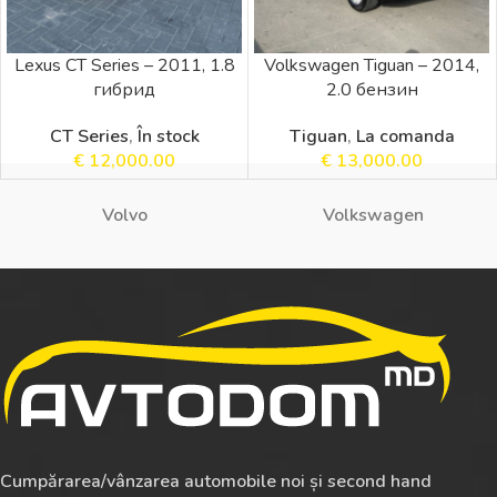
Lexus CT Series – 2011, 1.8
Volkswagen Tiguan – 2014,
гибрид
2.0 бензин
CT Series
,
În stock
Tiguan
,
La comanda
€
12,000.00
€
13,000.00
Volvo
Volkswagen
Cumpărarea/vânzarea automobile noi și second hand